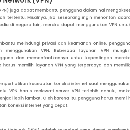
ate Network (VPN)
ork (VPN) juga dapat membantu pengguna dalam hal mengakse
h tertentu. Misalnya, jika seseorang ingin menonton acar
rsedia di negara lain, mereka dapat menggunakan VPN untu
antu melindungi privasi dan keamanan online, penggun
lam menggunakan VPN. Beberapa layanan VPN mungki
gguna dan memanfaatkannya untuk kepentingan merek
na harus memilih layanan VPN yang terpercaya dan memilik
memperhatikan kecepatan koneksi internet saat menggunaka
lalui VPN harus melewati server VPN terlebih dahulu, mak
enjadi lebih lambat. Oleh karena itu, pengguna harus memili
an koneksi internet yang cepat.
ivate Network (VPN) adalah teknologi yang dapat membant