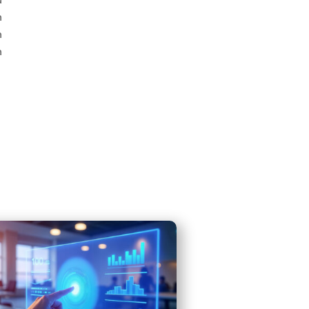
n
n
n
→