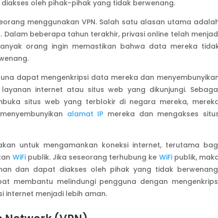
t diakses oleh pihak-pihak yang tidak berwenang.
orang menggunakan VPN. Salah satu alasan utama adala
 Dalam beberapa tahun terakhir, privasi online telah menjad
banyak orang ingin memastikan bahwa data mereka tida
rwenang.
una dapat mengenkripsi data mereka dan menyembunyika
ayanan internet atau situs web yang dikunjungi. Sebaga
mbuka situs web yang terblokir di negara mereka, merek
 menyembunyikan
alamat IP
mereka dan mengakses situ
nakan untuk mengamankan koneksi internet, terutama bag
kan
WiFi
publik. Jika seseorang terhubung ke
WiFi
publik, mak
aman dan dapat diakses oleh pihak yang tidak berwenang
 dapat membantu melindungi pengguna dengan mengenkrips
internet menjadi lebih aman.