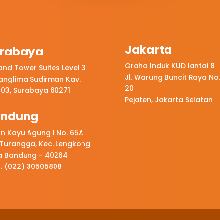
Jakarta
rabaya
Graha Induk KUD lantai 8
land Tower Suites Level 3
Jl. Warung Buncit Raya No.
Panglima Sudirman Kav.
20
-103, Surabaya 60271
Pejaten, Jakarta Selatan
andung
an Kayu Agung I No. 65A
. Turangga, Kec. Lengkong
a Bandung - 40264
p. (022) 30505808