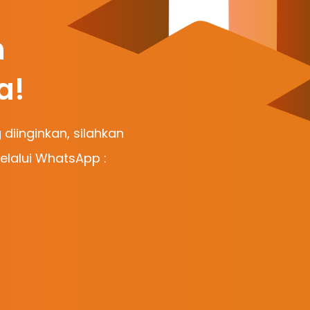
n
a!
 diinginkan, silahkan
lalui WhatsApp :