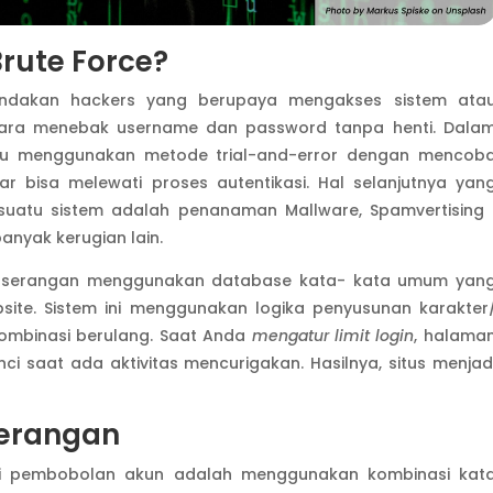
rute Force?
tindakan hackers yang berupaya mengakses sistem ata
cara menebak username dan password tanpa henti. Dala
ku menggunakan metode trial-and-error dengan mencob
ar bisa melewati proses autentikasi. Hal selanjutnya yan
s suatu sistem adalah penanaman Mallware, Spamvertising 
nyak kerugian lain.
ik serangan menggunakan database kata- kata umum yan
site. Sistem ini menggunakan logika penyusunan karakter
mbinasi berulang. Saat Anda
mengatur limit login
, halama
ci saat ada aktivitas mencurigakan. Hasilnya, situs menjad
Serangan
ri pembobolan akun adalah menggunakan kombinasi kat