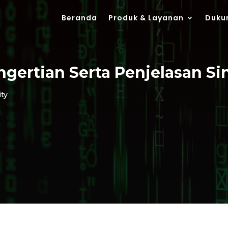
Beranda
Produk & Layanan
Duku
engertian Serta Penjelasan S
ity