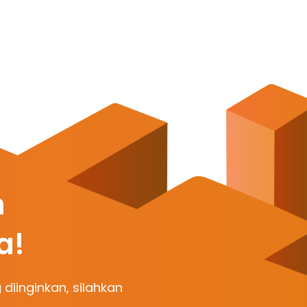
n
a!
 diinginkan, silahkan