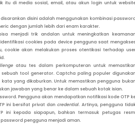
k itu di media sosial, email, atau akun login untuk websit
g disarankan disini adalah menggunakan kombinasi passwor
ric dengan jumlah lebih dari enam karakter.
 bisa menjadi trik andalan untuk meningkatkan keamana
ngidentifikasi cookies pada device pengguna saat mengakse
u, cookie akan melakukan proses otentikasi terhadap use
id.
llenge
atau tes dalam perkomputeran untuk memastika
h sebuah tool generator. Captcha paling populer digunaka
 kata yang dikaburkan. Untuk memastikan pengguna buka
skan jawaban yang benar ke dalam sebuah kotak isian.
ssword. Pengguna akan mendapatkan notifikasi kode OTP k
OTP ini bersifat privat dan
credential
. Artinya, pengguna tida
P ini kepada siapapun, bahkan termasuk petugas resm
n password pengguna menjadi aman.