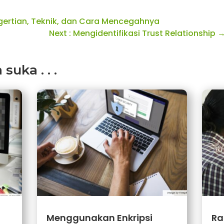
engertian, Teknik, dan Cara Mencegahnya
Next : Mengidentifikasi Trust Relationship
uka . . .
Menggunakan Enkripsi
Ra