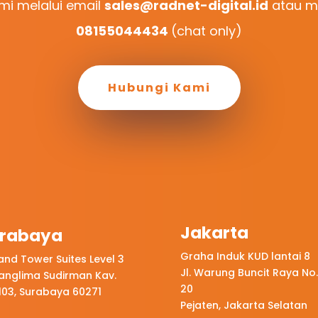
i melalui email
sales@radnet-digital.id
atau me
08155044434
(chat only)
Hubungi Kami
Jakarta
rabaya
Graha Induk KUD lantai 8
land Tower Suites Level 3
Jl. Warung Buncit Raya No.
Panglima Sudirman Kav.
20
-103, Surabaya 60271
Pejaten, Jakarta Selatan