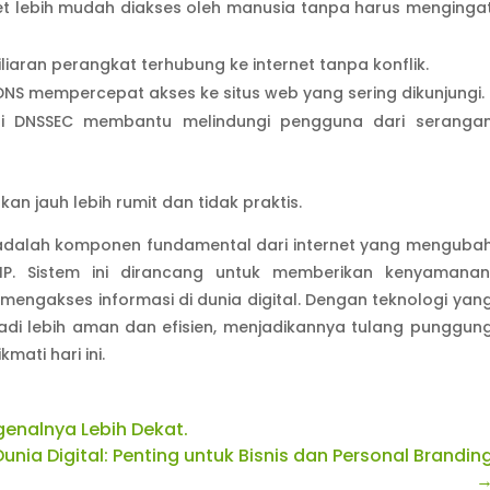
et lebih mudah diakses oleh manusia tanpa harus menginga
iaran perangkat terhubung ke internet tanpa konflik.
DNS mempercepat akses ke situs web yang sering dikunjungi.
rti DNSSEC membantu melindungi pengguna dari seranga
n jauh lebih rumit dan tidak praktis.
adalah komponen fundamental dari internet yang menguba
P. Sistem ini dirancang untuk memberikan kenyamanan
engakses informasi di dunia digital. Dengan teknologi yan
adi lebih aman dan efisien, menjadikannya tulang punggun
mati hari ini.
ngenalnya Lebih Dekat.
nia Digital: Penting untuk Bisnis dan Personal Brandin