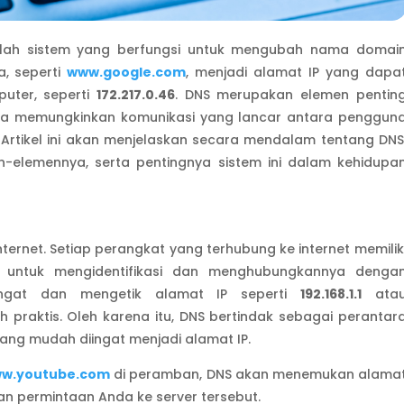
lah sistem yang berfungsi untuk mengubah nama domai
a, seperti
www.google.com
, menjadi alamat IP yang dapa
uter, seperti
172.217.0.46
. DNS merupakan elemen pentin
rena memungkinkan komunikasi yang lancar antara penggun
. Artikel ini akan menjelaskan secara mendalam tentang DNS
-elemennya, serta pentingnya sistem ini dalam kehidupa
ternet. Setiap perangkat yang terhubung ke internet memilik
n untuk mengidentifikasi dan menghubungkannya denga
ingat dan mengetik alamat IP seperti
192.168.1.1
ata
h praktis. Oleh karena itu, DNS bertindak sebagai perantar
ng mudah diingat menjadi alamat IP.
w.youtube.com
di peramban, DNS akan menemukan alama
n permintaan Anda ke server tersebut.