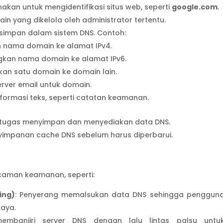
akan untuk mengidentifikasi situs web, seperti
google.com
.
main yang dikelola oleh administrator tertentu.
disimpan dalam sistem DNS. Contoh:
 nama domain ke alamat IPv4.
gkan nama domain ke alamat IPv6.
kan satu domain ke domain lain.
rver email untuk domain.
formasi teks, seperti catatan keamanan.
ertugas menyimpan dan menyediakan data DNS.
yimpanan cache DNS sebelum harus diperbarui.
caman keamanan, seperti:
ing)
: Penyerang memalsukan data DNS sehingga penggun
haya.
embanjiri server DNS dengan lalu lintas palsu untu