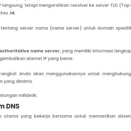
P langsung, tetapi mengarahkan resolver ke server TLD (Top
 atau
.id
.
 tentang server nama (name server) untuk domain spesifi
authoritative name server
, yang memiliki informasi lengka
gembalikan alamat IP yang benar.
perangkat Anda akan menggunakannya untuk menghubung
 yang diminta.
itungan milidetik.
am DNS
en utama yang bekerja bersama untuk memastikan siste