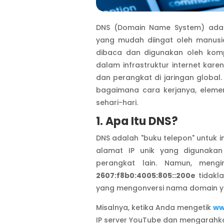
DNS (Domain Name System) ada
yang mudah diingat oleh manusi
dibaca dan digunakan oleh komp
dalam infrastruktur internet ka
dan perangkat di jaringan global
bagaimana cara kerjanya, elemen
sehari-hari.
1. Apa Itu DNS?
DNS adalah "buku telepon" untuk in
alamat IP unik yang digunaka
perangkat lain. Namun, meng
2607:f8b0:4005:805::200e
tidakla
yang mengonversi nama domain ya
Misalnya, ketika Anda mengetik
ww
IP server YouTube dan mengarahka