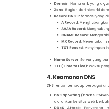
Domain
: Nama unik yang digun
Zone
: Bagian dari hierarki do
Record DNS
: Informasi yang 
A Record
: Menghubungkan
AAAA Record
: Menghubun
CNAME Record
: Mengarah
MX Record
: Menentukan se
TXT Record
: Menyimpan in
Name Server
: Server yang b
TTL (Time to Live)
: Waktu pen
4. Keamanan DNS
DNS rentan terhadap berbagai an
DNS Spoofing (Cache Poison
diarahkan ke situs web berba
DDoS Attack
: Penyerang m